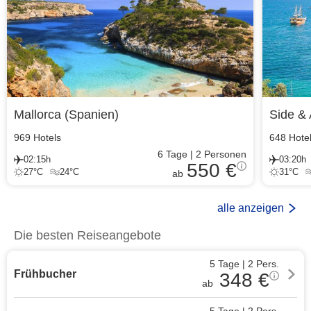
Mallorca
(
Spanien
)
Side & 
969
Hotels
648
Hote
6
Tage
|
2
Personen
02:15h
03:20h
550 €
27
°C
24
°C
31
°C
ab
alle anzeigen
Die besten Reiseangebote
5 Tage
|
2
Pers.
Frühbucher
348
€
ab